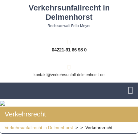
Skip
Verkehrsunfallrecht in
to
Delmenhorst
content
Rechtsanwalt Felix Meyer
04221-91 66 98 0
kontakt@verkehrsunfall-delmenhorst.de
O
M
Verkehrsrecht
Verkehrsunfallrecht in Delmenhorst
> >
Verkehrsrecht