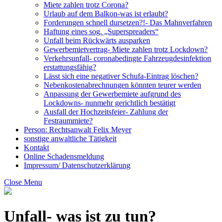
Miete zahlen trotz Corona?
Urlaub auf dem Balkon-was ist erlaubt?
Forderungen schnell dursetzen?!- Das Mahnverfahren
Haftung eines sog. „Superspreaders“
Unfall beim Rückwärts ausparken
Gewerbemietvertrag- Miete zahlen trotz Lockdown?
Verkehrsunfall- coronabedingte Fahrzeugdesinfektion
erstattungsfähig?
Lässt sich eine negativer Schufa-Eintrag löschen?
Nebenkostenabrechnungen könnten teurer werden
Anpassung der Gewerbemiete aufgrund des
Lockdowns- nunmehr gerichtlich bestätigt
Ausfall der Hochzeitsfeier- Zahlung der
Festraummiete?
Person: Rechtsanwalt Felix Meyer
sonstige anwaltliche Tätigkeit
Kontakt
Online Schadensmeldung
Impressum/ Datenschutzerklärung
Close Menu
Unfall- was ist zu tun?