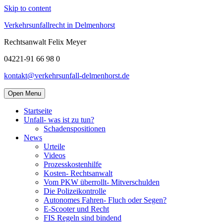
Skip to content
Verkehrsunfallrecht in Delmenhorst
Rechtsanwalt Felix Meyer
04221-91 66 98 0
kontakt@verkehrsunfall-delmenhorst.de
Open Menu
Startseite
Unfall- was ist zu tun?
Schadenspositionen
News
Urteile
Videos
Prozesskostenhilfe
Kosten- Rechtsanwalt
Vom PKW überrollt- Mitverschulden
Die Polizeikontrolle
Autonomes Fahren- Fluch oder Segen?
E-Scooter und Recht
FIS Regeln sind bindend