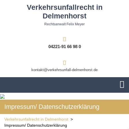
Skip
Verkehrsunfallrecht in
to
Delmenhorst
content
Rechtsanwalt Felix Meyer
04221-91 66 98 0
kontakt@verkehrsunfall-delmenhorst.de
O
M
Impressum/ Datenschutzerklärung
Verkehrsunfallrecht in Delmenhorst
>
Impressum/ Datenschutzerklärung