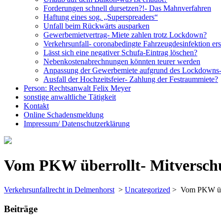
Forderungen schnell dursetzen?!- Das Mahnverfahren
Haftung eines sog. „Superspreaders“
Unfall beim Rückwärts ausparken
Gewerbemietvertrag- Miete zahlen trotz Lockdown?
Verkehrsunfall- coronabedingte Fahrzeugdesinfektion ers
Lässt sich eine negativer Schufa-Eintrag löschen?
Nebenkostenabrechnungen könnten teurer werden
Anpassung der Gewerbemiete aufgrund des Lockdowns- n
Ausfall der Hochzeitsfeier- Zahlung der Festraummiete?
Person: Rechtsanwalt Felix Meyer
sonstige anwaltliche Tätigkeit
Kontakt
Online Schadensmeldung
Impressum/ Datenschutzerklärung
Close
Menu
Vom PKW überrollt- Mitversch
Verkehrsunfallrecht in Delmenhorst
>
Uncategorized
>
Vom PKW übe
Beiträge