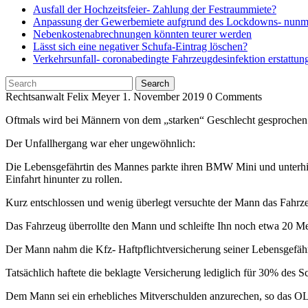
Ausfall der Hochzeitsfeier- Zahlung der Festraummiete?
Anpassung der Gewerbemiete aufgrund des Lockdowns- nunmehr
Nebenkostenabrechnungen könnten teurer werden
Lässt sich eine negativer Schufa-Eintrag löschen?
Verkehrsunfall- coronabedingte Fahrzeugdesinfektion erstattun
Search
Search
for:
Rechtsanwalt Felix Meyer
1. November 2019
0 Comments
Oftmals wird bei Männern von dem „starken“ Geschlecht gesprochen
Der Unfallhergang war eher ungewöhnlich:
Die Lebensgefährtin des Mannes parkte ihren BMW Mini und unterhiel
Einfahrt hinunter zu rollen.
Kurz entschlossen und wenig überlegt versuchte der Mann das Fahrz
Das Fahrzeug überrollte den Mann und schleifte Ihn noch etwa 20 Mete
Der Mann nahm die Kfz- Haftpflichtversicherung seiner Lebensgefäh
Tatsächlich haftete die beklagte Versicherung lediglich für 30% de
Dem Mann sei ein erhebliches Mitverschulden anzurechen, so das O