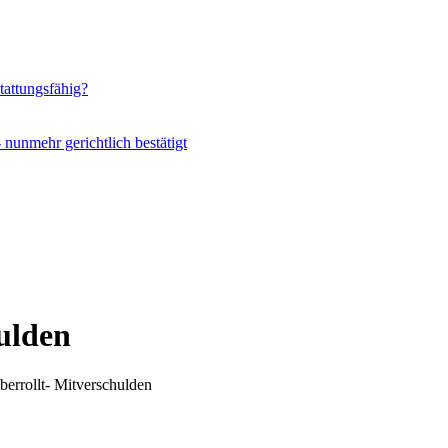
tattungsfähig?
unmehr gerichtlich bestätigt
ulden
rrollt- Mitverschulden