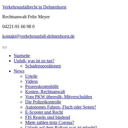
Skip
Verkehrsunfallrecht in Delmenhorst
to
Rechtsanwalt Felix Meyer
content
04221-91 66 98 0
kontakt@verkehrsunfall-delmenhorst.de
Open
Menu
Startseite
Unfall- was ist zu tun?
Schadenspositionen
News
Urteile
Videos
Prozesskostenhilfe
Kosten- Rechtsanwalt
Vom PKW überrollt- Mitverschulden
Die Polizeikontrolle
Autonomes Fahren- Fluch oder Segen?
E-Scooter und Recht
FIS Regeln sind bindend
Miete zahlen trotz Corona?
Urlaub auf dem Balkon-was ist erlaubt?