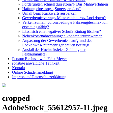
Forderungen schnell dursetzen?!- Das Mahnverfahren
Haftung eines sog. „Superspreaders“
Unfall beim Rückwärts ausparken
Gewerbemietvertrag- Miete zahlen trotz Lockdown?
Verkehrsunfall- coronabedingte Fahrzeugdesinfektion
erstattungsfähig?
Lässt sich eine negativer Schufa-Eintrag löschen?
Nebenkostenabrechnungen könnten teurer werden
Anpassung der Gewerbemiete aufgrund des
Lockdowns- nunmehr gerichtlich bestätigt
Ausfall der Hochzeitsfeier- Zahlung der
Festraummiete?
Person: Rechtsanwalt Felix Meyer
sonstige anwaltliche Tätigkeit
Kontakt
Online Schadensmeldung
Impressum/ Datenschutzerklärung
Close
Menu
cropped-
AdobeStock_55612957-11.jpeg