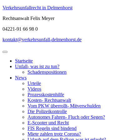
Skip
Verkehrsunfallrecht in Delmenhorst
to
Rechtsanwalt Felix Meyer
content
04221-91 66 98 0
kontakt@verkehrsunfall-delmenhorst.de
Open
Menu
Startseite
Unfall- was ist zu tun?
Schadenspositionen
News
Urteile
Videos
Prozesskostenhilfe
Kosten- Rechtsanwalt
Vom PKW überrollt- Mitverschulden
Die Polizeikontrolle
Autonomes Fahren- Fluch oder Segen?
E-Scooter und Recht
FIS Regeln sind bindend
Miete zahlen trotz Corona?
Urlaub auf dem Balkon-was ist erlaubt?